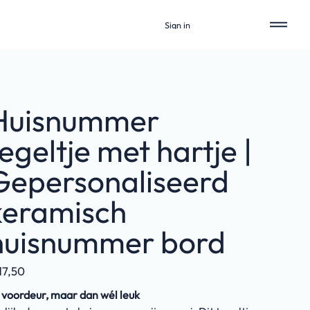
Sign in
Huisnummer
egeltje met hartje |
Gepersonaliseerd
keramisch
huisnummer bord
17,50
 voordeur, maar dan wél leuk