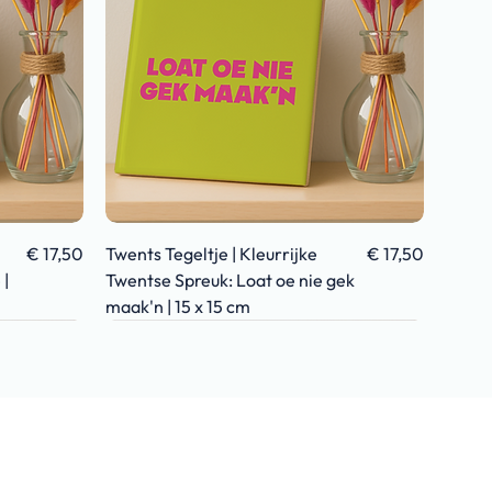
Snel overzicht
Prijs
Prijs
€ 17,50
Twents Tegeltje | Kleurrijke
€ 17,50
 |
Twentse Spreuk: Loat oe nie gek
maak'n | 15 x 15 cm
TWENTS
VADERDAG
VADERDAG