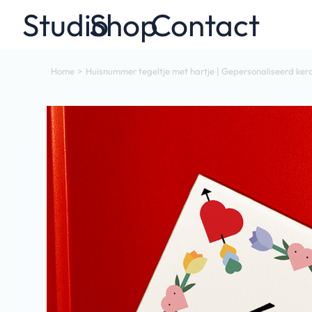
Studio
Shop
Contact
Home
>
Huisnummer tegeltje met hartje | Gepersonaliseerd ke