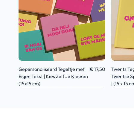
Snel overzicht
Prijs
Gepersonaliseerd Tegeltje met
€ 17,50
Twents Tege
Eigen Tekst | Kies Zelf Je Kleuren
Twentse S
(15x15 cm)
| (15 x 15 c
TWENTS
GEBOORTE
VADERDAG
TWENT
GEBOO
VADER