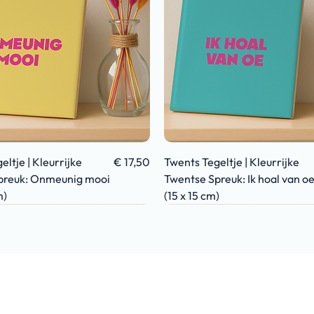
Snel overzicht
Snel overzicht
Prijs
ltje | Kleurrijke
€ 17,50
Twents Tegeltje | Kleurrijke
preuk: Onmeunig mooi
Twentse Spreuk: Ik hoal van oe
m)
(15 x 15 cm)
S
RTE
DAG
TWENTS
VADERDAG
VADERDAG