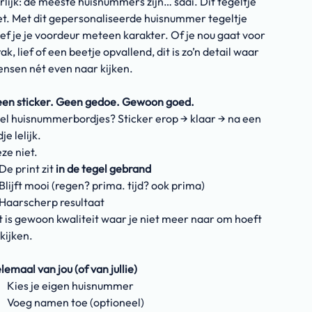
rlijk: de meeste huisnummers zijn… saai. Dit tegeltje
et. Met dit gepersonaliseerde huisnummer tegeltje
ef je je voordeur meteen karakter. Of je nou gaat voor
rak, lief of een beetje opvallend, dit is zo’n detail waar
nsen nét even naar kijken.
en sticker. Geen gedoe. Gewoon goed.
el huisnummerbordjes? Sticker erop → klaar → na een
dje lelijk.
ze niet.
De print zit
in de tegel gebrand
Blijft mooi (regen? prima. tijd? ook prima)
Haarscherp resultaat
t is gewoon kwaliteit waar je niet meer naar om hoeft
 kijken.
lemaal van jou (of van jullie)
Kies je eigen huisnummer
Voeg namen toe (optioneel)