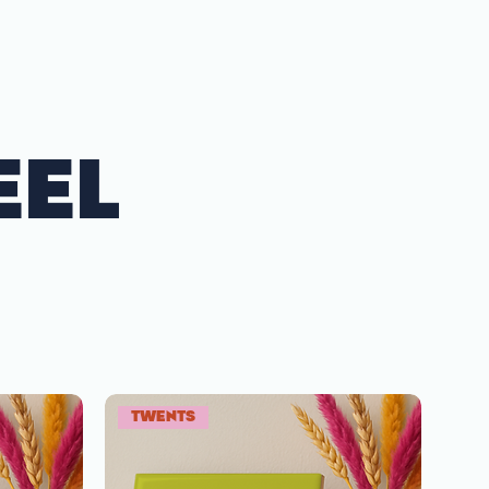
EEL
TWENTS