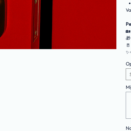
Va
Pe
🏡
🎁
🚪
✨ 
Op
Mi
Tot
500
tek
Na