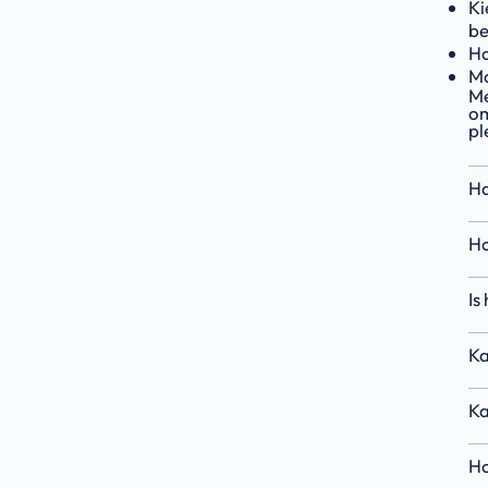
Ki
be
Ho
Mo
Me
om
pl
Ha
Ho
Is
Ka
Ka
Ho