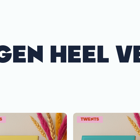
GEN HEEL V
S
TWENTS