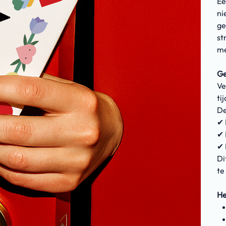
Ee
ni
ge
st
me
Ge
Ve
tij
De
✔ 
✔ 
✔ 
Di
te
He