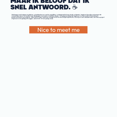
MAAR IK BELOOF DAT IK
SNEL ANTWOORD. ☕️
Wat begon met knippen en plakken, schetsboeken en veel te veel glitter, is uitgegroeid tot een studio vol ideeën, tegels en kleurrijke ontwerpen die
mensen blij maken. Ik transformeer alledaagse momenten in tastbare dingen, van gepersonaliseerde tegels en muurdecoratie tot branding en
productontwerp met karakter. Alles wat ik maak, heeft een vleugje humor en een snufje imperfectie. Dus of je nu een wild idee hebt, een nieuw project
of gewoon even gedag wilt zeggen, aarzel niet. Ik hoor graag van je.
Nice to meet me