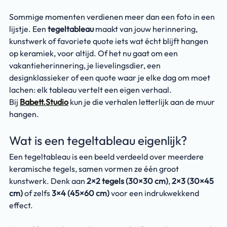
Sommige momenten verdienen meer dan een foto in een 
lijstje. Een 
tegeltableau
 maakt van jouw herinnering, 
kunstwerk of favoriete quote iets wat écht blijft hangen 
op keramiek, voor altijd. Of het nu gaat om een 
vakantieherinnering, je lievelingsdier, een 
designklassieker of een quote waar je elke dag om moet 
lachen: elk tableau vertelt een eigen verhaal.
Bij 
Babett.Studio
 kun je die verhalen letterlijk aan de muur 
hangen.
Wat is een tegeltableau eigenlijk?
Een tegeltableau is een beeld verdeeld over meerdere 
keramische tegels, samen vormen ze één groot 
kunstwerk. Denk aan 
2×2 tegels (30×30 cm)
, 
2×3 (30×45 
cm)
 of zelfs 
3×4 (45×60 cm)
 voor een indrukwekkend 
effect.