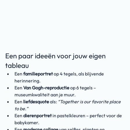
Een paar ideeën voor jouw eigen 
tableau
Een 
familieportret
 op 4 tegels, als blijvende 
herinnering.
Een 
Van Gogh-reproductie
 op 6 tegels – 
museumkwaliteit aan je muur.
Een 
liefdesquote
 als: 
“Together is our favorite place 
to be.”
Een 
dierenportret
 in pastelkleuren – perfect voor de 
babykamer.
Een 
moderne collage
 van selfies, planten en 