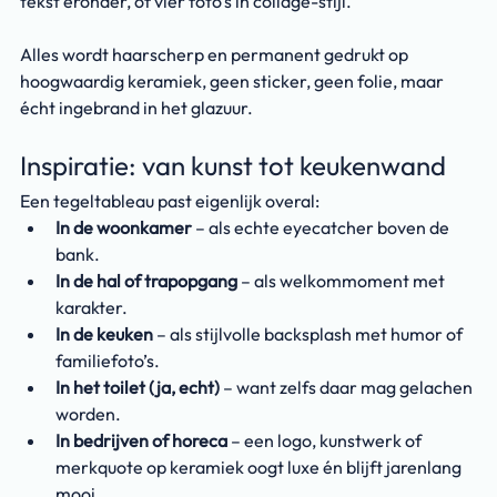
tekst eronder, of vier foto’s in collage-stijl.
Alles wordt haarscherp en permanent gedrukt op 
hoogwaardig keramiek, geen sticker, geen folie, maar 
écht ingebrand in het glazuur.
Inspiratie: van kunst tot keukenwand
Een tegeltableau past eigenlijk overal:
In de woonkamer
 – als echte eyecatcher boven de 
bank.
In de hal of trapopgang
 – als welkommoment met 
karakter.
In de keuken
 – als stijlvolle backsplash met humor of 
familiefoto’s.
In het toilet (ja, echt)
 – want zelfs daar mag gelachen 
worden.
In bedrijven of horeca
 – een logo, kunstwerk of 
merkquote op keramiek oogt luxe én blijft jarenlang 
mooi.