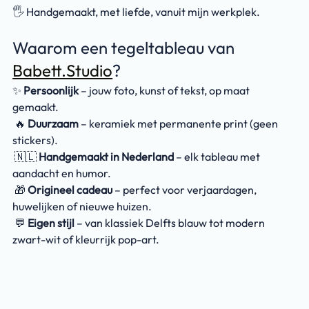
🖐️ Handgemaakt, met liefde, vanuit mijn werkplek.
Waarom een tegeltableau van 
Babett.Studio
?
✨ 
Persoonlijk
 – jouw foto, kunst of tekst, op maat 
gemaakt.
 🔥 
Duurzaam
 – keramiek met permanente print (geen 
stickers).
 🇳🇱 
Handgemaakt in Nederland
 – elk tableau met 
aandacht en humor.
 🎁 
Origineel cadeau
 – perfect voor verjaardagen, 
huwelijken of nieuwe huizen.
 💬 
Eigen stijl
 – van klassiek Delfts blauw tot modern 
zwart-wit of kleurrijk pop-art.