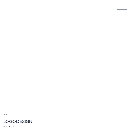
2025
LOGODESIGN
Giertub Twente